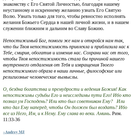
знакомству с Его Святой Личностью, благодаря нашему
неустанному и искреннему желанию узнать Его Святую
Волю. Узнать только для того, чтобы ревностно исполнять
желания Божьего Сердца в нашей личной жизни, и в нашем
служении ближним и дальним во Славу Божию.
Непостижимый Бог, помоги же нам и откройся нам так,
что бы Твоя непостижимость привлекла и приблизила нас к
Тебе, смирив, обогатив и изменив нас. Сохрани нас от того,
чтобы Твоя непостижимость стала бы причиной нашего
внутреннего отдаления от Тебя и извращения Твоего
непостижимого образа в наши личные, философские или
религиозные человеческие вымыслы.
О, бездна богатства и премудрости и ведения Божия! Как
непостижимы судьбы Его и неисследимы пути Его! Ибо кто
познал ум Господень? Или кто был советником Ему? Или
кто дал Ему наперед, чтобы Он должен был воздать? Ибо
все из Него, Им, и к Нему. Ему слава во веки. Аминь
. Рим.
11:33-36
~Andrey MJ