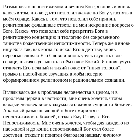
Размышляя о непостижимом и вечном Боге, я вновь и вновь
каюсь в том, что когда-то позволил жажде по Богу угаснуть в
моём сердце. Каюсь в том, что позволил себе принять
религиозные фальшивые ответы на мои искренние вопросы о
Боге. Каюсь, что позволил себе превратить Бога в
религиозную концепцию и теологию без сокровенного
таинства божественной непостижимости. Теперь же я вновь
ищу Бога так, как когда-то искал Его в детстве, вновь
переосмысливаю Его Слово и вновь учусь слушать своё
сердце, пытаясь услышать в нём голос Божий. Я вновь учусь
отличать Его нежный и тихий голос от “иных голосов”,
громко и настойчиво звучащих в моём неверно
сформированном религиозном и рациональном сознании.
Вглядываясь же в проблемы человечества в целом, и в
проблемы церкви в частности, мне очень хочется, чтобы
каждый человек вновь задумался о живой сущности Божией.
А каждый размышляющий о Боге смирился с
непостижимость Божией, воздав Ему Славу за Его
Непостижимость. Мне очень хочется, чтобы для каждого из
нас живой и до конца непостижимый Бог стал более
доступен, открыт и понятен благодаря нашему личному