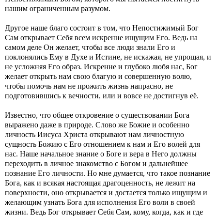
нашим ограниченным разумом.
Другое наше благо состоит в том, что Непостижимый Бог
Сам открывает Себя всем искренне ищущим Его. Ведь на
самом деле Он желает, чтобы все люди знали Его и
поклонялись Ему в Духе и Истине, не искажая, не упрощая, и
не усложняя Его образ. Искренне и глубоко любя нас, Бог
желает открыть нам свою благую и совершенную волю,
чтобы помочь нам не прожить жизнь напрасно, не
подготовившись к вечности, или и вовсе не достигнув её.
Известно, что общее откровение о существовании Бога
выражено даже в природе. Слово же Божие и особенно
личность Иисуса Христа открывают нам личностную
сущность Божию с Его отношением к нам и Его волей для
нас. Наше начальное знание о Боге и вера в Него должны
переходить в личное знакомство с Богом и дальнейшее
познание Его личности. Но мне думается, что такое познание
Бога, как и всякая настоящая драгоценность, не лежит на
поверхности, оно открывается и достается только ищущим и
желающим узнать Бога для исполнения Его воли в своей
жизни. Ведь Бог открывает Себя Сам, кому, когда, как и где