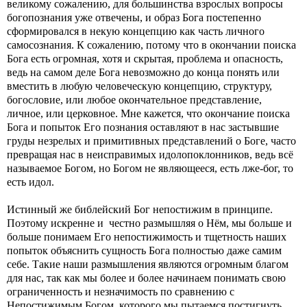
великому сожалению, для большинства взрослых вопросы
богопознания уже отвечены, и образ Бога постепенно
сформировался в некую концепцию как часть личного
самосознания. К сожалению, потому что в окончании поиска
Бога есть огромная, хотя и скрытая, проблема и опасность,
ведь на самом деле Бога невозможно до конца понять или
вместить в любую человеческую концепцию, структуру,
богословие, или любое окончательное представление,
личное, или церковное. Мне кажется, что окончание поиска
Бога и попыток Его познания оставляют в нас застывшие
груды незрелых и примитивных представлений о Боге, часто
превращая нас в неисправимых идолопоклонников, ведь всё
называемое Богом, но Богом не являющееся, есть лже-бог, то
есть идол.
Истинный же библейский Бог непостижим в принципе.
Поэтому искренне и честно размышляя о Нём, мы больше и
больше понимаем Его непостижимость и тщетность наших
попыток объяснить сущность Бога полностью даже самим
себе. Такие наши размышления являются огромным благом
для нас, так как мы более и более начинаем понимать свою
ограниченность и незначимость по сравнению с
Непостижимым Богом, которого мы пытаемся постигнуть