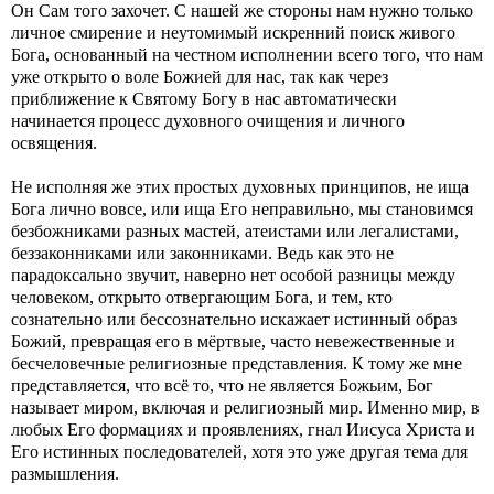
Он Сам того захочет. С нашей же стороны нам нужно только
личное смирение и неутомимый искренний поиск живого
Бога, основанный на честном исполнении всего того, что нам
уже открыто о воле Божией для нас, так как через
приближение к Святому Богу в нас автоматически
начинается процесс духовного очищения и личного
освящения.
Не исполняя же этих простых духовных принципов, не ища
Бога лично вовсе, или ища Его неправильно, мы становимся
безбожниками разных мастей, атеистами или легалистами,
беззаконниками или законниками. Ведь как это не
парадоксально звучит, наверно нет особой разницы между
человеком, открыто отвергающим Бога, и тем, кто
сознательно или бессознательно искажает истинный образ
Божий, превращая его в мёртвые, часто невежественные и
бесчеловечные религиозные представления. К тому же мне
представляется, что всё то, что не является Божьим, Бог
называет миром, включая и религиозный мир. Именно мир, в
любых Его формациях и проявлениях, гнал Иисуса Христа и
Его истинных последователей, хотя это уже другая тема для
размышления.