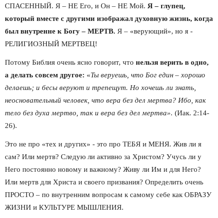
СПАСЕННЫЙ. Я – НЕ Его, и Он – НЕ Мой. 
Я – глупец, 
который вместе с другими изображал духовную жизнь, когда 
был внутренне к Богу – МЕРТВ. 
Я – «верующий», но я - 
РЕЛИГИОЗНЫЙ МЕРТВЕЦ!
Потому Библия очень ясно говорит, что 
нельзя верить в одно, 
а делать совсем другое: 
«
Ты веруешь, что Бог един – хорошо 
делаешь; и бесы веруют и трепещут. Но хочешь ли знать, 
неосновательный человек, что вера без дел мертва? Ибо, как 
тело без духа мертво, так и вера без дел мертва».
 (Иак. 2:14-
26).
Это не про «тех и других» - это про ТЕБЯ и МЕНЯ. Жив ли я 
сам? Или мертв? Следую ли активно за Христом? Учусь ли у 
Него постоянно новому и важному? Живу ли Им и для Него? 
Или мертв для Христа и своего призвания? Определить очень 
ПРОСТО – по внутренним вопросам к самому себе как ОБРАЗУ 
ЖИЗНИ и КУЛЬТУРЕ МЫШЛЕНИЯ.