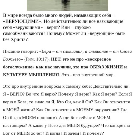
В мире всегда было много людей, называющих себя –
«ВЕРУЮЩИМИ». Но действительно ли все называющие
себя «верующими» - верят? Или – глубоко
самообманываются? Почему? Может ли «верующий» быть
без Христа?
Писание говорит: «
Вера – от слышания, а слышание – от Слова 
Божьего
» (Рим. 10:17). 
НЕТ, это не про «воскресное 
богослужение» как нас научили, это про ОБРАЗ ЖИЗНИ и 
КУЛЬТУРУ МЫШЛЕНИЯ. 
Это - про внутренний мир.
Это про внутренние вопросы к самому себе: Действительно ли 
Я - ВЕРЮ? Во что Я верю? Почему Я верю? Как Я верю? Если Я 
верю в Бога, то знаю ли Я, Кто Он, какой Он? Как Он относится 
к МОЕЙ жизни? Как Он относится к МОЕМУ окружению? Где 
Он был в МОЕМ прошлом? А где Бог сейчас в МОЕМ 
настоящем? А какое у Него для МЕНЯ будущее? Что конкретно 
Бог от МЕНЯ хочет? И когда? И зачем? И почему?